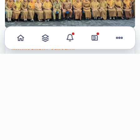
Login Admin
Login
MANAGEMENT SEKOLAH
Akses cepat unit kerja sekolah
Lihat detail singkat empat bidang manajemen
yang menggerakkan operasional sekolah.
Kurikulum
BUKA DETAIL