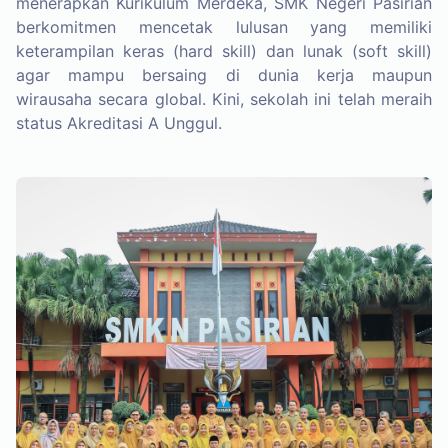
menerapkan Kurikulum Merdeka, SMK Negeri Pasirian
berkomitmen mencetak lulusan yang memiliki
keterampilan keras (hard skill) dan lunak (soft skill)
Profil
agar mampu bersaing di dunia kerja maupun
wirausaha secara global. Kini, sekolah ini telah meraih
status Akreditasi A Unggul.
Siswa
Guru & Tendik
Agenda
Unduhan
Pengaduan
Kontak