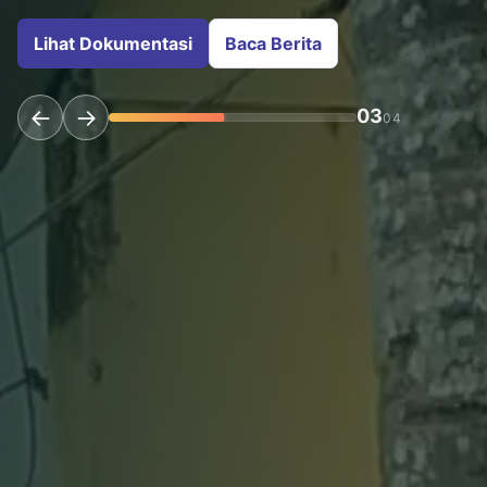
Lihat Dokumentasi
Baca Berita
←
→
03
04