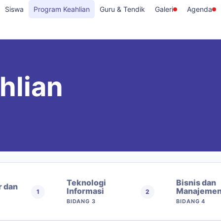
Siswa
Program Keahlian
Guru & Tendik
Galeri
Agenda
hlian
Teknologi
Bisnis dan
r dan
Informasi
Manajeme
1
2
BIDANG 3
BIDANG 4