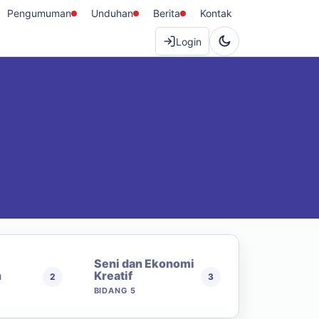
Pengumuman
Unduhan
Berita
Kontak
Login
Seni dan Ekonomi
n
Kreatif
2
3
BIDANG 5