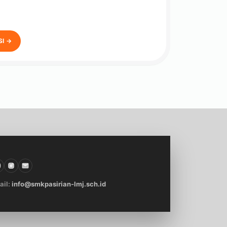
SI →
ail:
info@smkpasirian-lmj.sch.id