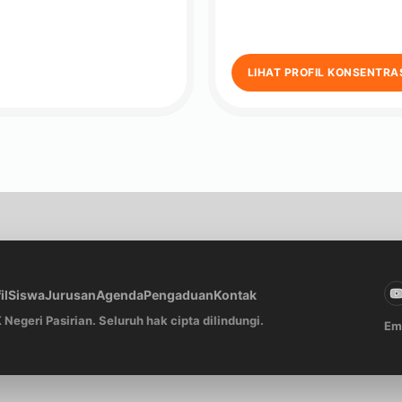
LIHAT PROFIL KONSENTRA
il
Siswa
Jurusan
Agenda
Pengaduan
Kontak
Negeri Pasirian. Seluruh hak cipta dilindungi.
Em